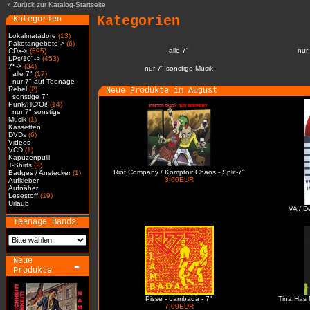
»
Zurück zur Katalog-Startseite
Kategorien
Kategorien
Lokalmatadore
(13)
Paketangebote->
(6)
alle 7"
nur
CDs->
(595)
LPs/10"->
(453)
7"
->
(34)
nur 7" sonstige Musik
alle 7"
(17)
nur 7" auf Teenage
Rebel
(2)
Neue Produkte im August
sonstige 7"
Punk/HC/Oi!
(14)
nur 7" sonstige
Musik
(1)
Kassetten
DVDs
(6)
Videos
VCD
(1)
Kapuzenpulli
T-Shirts
(2)
Riot Company / Komptoir Chaos - Split-7"
Badges / Anstecker
(1)
3.00EUR
Aufkleber
Aufnäher
Lesestoff
(19)
Urlaub
VA / D
Teenage Bands
Neue
Produkte
Pisse - Lambada - 7"
Tina Has 
7.00EUR