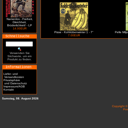
Namenlos - Freiheit,
Gleichheit,
Brüderlichkeit! - LP
14.00EUR
Pisse - Kohlrübenwinter 1 - 7"
Pelle Milj
7.00EUR
Schnellsuche
Verwenden Sie
Stichworte, um ein
Produkt zu finden.
Informationen
Liefer- und
Versandkosten
Privatsphäre
und Datenschutz
Impressum/AGB
Kontakt
Samstag, 08. August 2026
Copyright 
Po