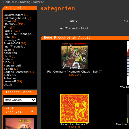
»
Zurück zur Katalog-Startseite
Kategorien
Kategorien
Lokalmatadore
(13)
Paketangebote->
(6)
alle 7"
nur
CDs->
(595)
LPs/10"->
(453)
7"
->
(34)
nur 7" sonstige Musik
alle 7"
(17)
nur 7" auf Teenage
Rebel
(2)
Neue Produkte im August
sonstige 7"
Punk/HC/Oi!
(14)
nur 7" sonstige
Musik
(1)
Kassetten
DVDs
(6)
Videos
VCD
(1)
Kapuzenpulli
T-Shirts
(2)
Riot Company / Komptoir Chaos - Split-7"
Badges / Anstecker
(1)
3.00EUR
Aufkleber
Aufnäher
Lesestoff
(19)
Urlaub
VA / D
Teenage Bands
Neue
Produkte
Pisse - Lambada - 7"
Tina Has 
7.00EUR