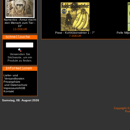
Namenlos - Armut macht
den Mensch zum Tier -
10"
13.00EUR
Pisse - Kohlrübenwinter 1 - 7"
Pelle Milj
7.00EUR
Schnellsuche
Verwenden Sie
Stichworte, um ein
Produkt zu finden.
Informationen
Liefer- und
Versandkosten
Privatsphäre
und Datenschutz
Impressum/AGB
Kontakt
Samstag, 08. August 2026
Copyright 
Po