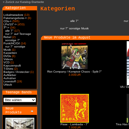
»
Zurück zur Katalog-Startseite
Kategorien
Kategorien
Lokalmatadore
(13)
Paketangebote->
(6)
alle 7"
nur
CDs->
(595)
LPs/10"->
(453)
7"
->
(34)
nur 7" sonstige Musik
alle 7"
(17)
nur 7" auf Teenage
Rebel
(2)
Neue Produkte im August
sonstige 7"
Punk/HC/Oi!
(14)
nur 7" sonstige
Musik
(1)
Kassetten
DVDs
(6)
Videos
VCD
(1)
Kapuzenpulli
T-Shirts
(2)
Riot Company / Komptoir Chaos - Split-7"
Badges / Anstecker
(1)
3.00EUR
Aufkleber
Aufnäher
Lesestoff
(19)
Urlaub
VA / D
Teenage Bands
Neue
Produkte
Pisse - Lambada - 7"
Tina Has 
7.00EUR