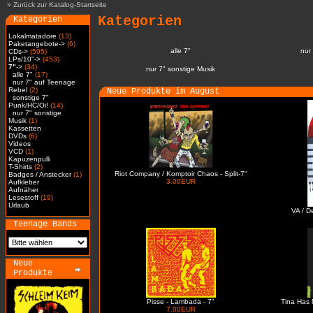
»
Zurück zur Katalog-Startseite
Kategorien
Kategorien
Lokalmatadore
(13)
Paketangebote->
(6)
alle 7"
nur
CDs->
(595)
LPs/10"->
(453)
7"
->
(34)
nur 7" sonstige Musik
alle 7"
(17)
nur 7" auf Teenage
Rebel
(2)
Neue Produkte im August
sonstige 7"
Punk/HC/Oi!
(14)
nur 7" sonstige
Musik
(1)
Kassetten
DVDs
(6)
Videos
VCD
(1)
Kapuzenpulli
T-Shirts
(2)
Riot Company / Komptoir Chaos - Split-7"
Badges / Anstecker
(1)
3.00EUR
Aufkleber
Aufnäher
Lesestoff
(19)
Urlaub
VA / D
Teenage Bands
Neue
Produkte
Pisse - Lambada - 7"
Tina Has 
7.00EUR