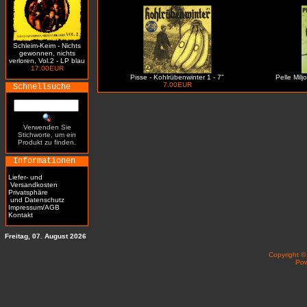
Schleim-Keim - Nichts
gewonnen, nichts
verloren, Vol.2 - LP blau
17.00EUR
Pisse - Kohlrübenwinter 1 - 7"
Pelle Milj
7.00EUR
Schnellsuche
Verwenden Sie
Stichworte, um ein
Produkt zu finden.
Informationen
Liefer- und
Versandkosten
Privatsphäre
und Datenschutz
Impressum/AGB
Kontakt
Freitag, 07. August 2026
Copyright 
Po