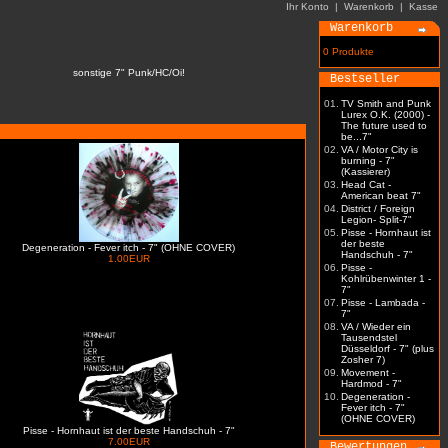
Ihr Konto
|
Warenkorb
|
Kasse
Warenkorb
0 Produkte
sonstige 7" Punk/HC/Oi!
Bestseller
01.
TV Smith and Punk
Lurex O.K. (2000) -
The future used to
be...7"
02.
VA / Motor City is
burning - 7"
(Kassierer)
03.
Head Cat -
American beat 7"
04.
District / Foreign
Legion- Split-7"
05.
Pisse - Hornhaut ist
der beste
Degeneration - Fever itch - 7" (OHNE COVER)
Handschuh - 7"
1.00EUR
06.
Pisse -
Kohlrübenwinter 1 -
7"
07.
Pisse - Lambada -
7"
08.
VA / Wieder ein
Tausendstel
Düsseldorf - 7" (plus
Zosher 7)
09.
Movement -
Hardmod - 7"
10.
Degeneration -
Fever itch - 7"
(OHNE COVER)
Pisse - Hornhaut ist der beste Handschuh - 7"
7.00EUR
Bewertungen