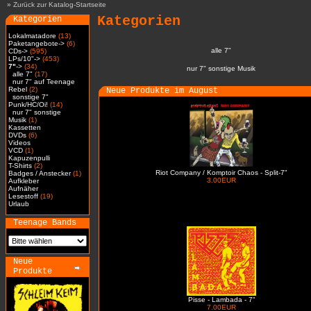
»
Zurück zur Katalog-Startseite
Kategorien
Kategorien
Lokalmatadore
(13)
Paketangebote->
(6)
alle 7"
CDs->
(595)
LPs/10"->
(453)
7"
->
(34)
nur 7" sonstige Musik
alle 7"
(17)
nur 7" auf Teenage
Rebel
(2)
Neue Produkte im August
sonstige 7"
Punk/HC/Oi!
(14)
nur 7" sonstige
Musik
(1)
Kassetten
DVDs
(6)
Videos
VCD
(1)
Kapuzenpulli
T-Shirts
(2)
Riot Company / Komptoir Chaos - Split-7"
Badges / Anstecker
(1)
3.00EUR
Aufkleber
Aufnäher
Lesestoff
(19)
Urlaub
Teenage Bands
Neue
Produkte
Pisse - Lambada - 7"
7.00EUR