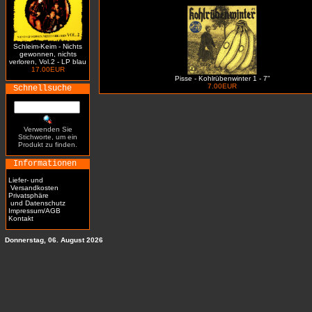
Schleim-Keim - Nichts
gewonnen, nichts
verloren, Vol.2 - LP blau
17.00EUR
Pisse - Kohlrübenwinter 1 - 7"
7.00EUR
Schnellsuche
Verwenden Sie
Stichworte, um ein
Produkt zu finden.
Informationen
Liefer- und
Versandkosten
Privatsphäre
und Datenschutz
Impressum/AGB
Kontakt
Donnerstag, 06. August 2026