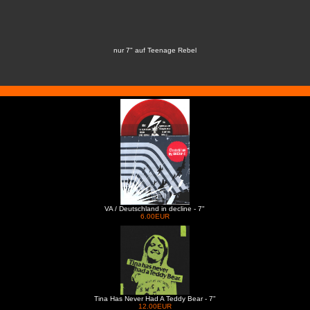
nur 7" auf Teenage Rebel
VA / Deutschland in decline - 7"
6.00EUR
Tina Has Never Had A Teddy Bear - 7"
12.00EUR