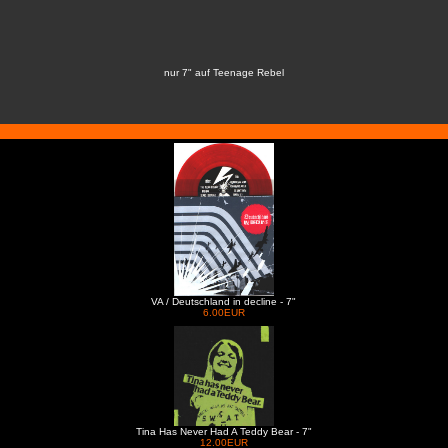
nur 7" auf Teenage Rebel
VA / Deutschland in decline - 7"
6.00EUR
Tina Has Never Had A Teddy Bear - 7"
12.00EUR