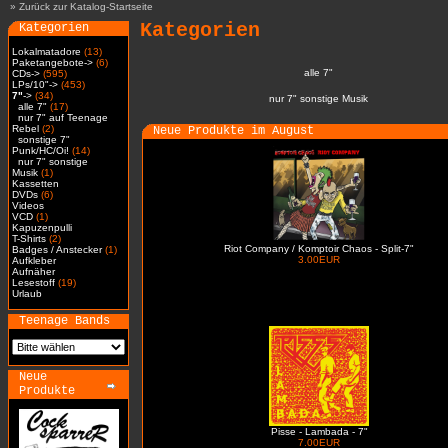
»
Zurück zur Katalog-Startseite
Kategorien
Kategorien
Lokalmatadore
(13)
Paketangebote->
(6)
alle 7"
CDs->
(595)
LPs/10"->
(453)
7"
->
(34)
nur 7" sonstige Musik
alle 7"
(17)
nur 7" auf Teenage
Rebel
(2)
Neue Produkte im August
sonstige 7"
Punk/HC/Oi!
(14)
nur 7" sonstige
Musik
(1)
Kassetten
DVDs
(6)
Videos
VCD
(1)
Kapuzenpulli
T-Shirts
(2)
Riot Company / Komptoir Chaos - Split-7"
Badges / Anstecker
(1)
3.00EUR
Aufkleber
Aufnäher
Lesestoff
(19)
Urlaub
Teenage Bands
Neue
Produkte
Pisse - Lambada - 7"
7.00EUR