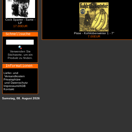
Cock Sparrer - Same -
LP
17.00EUR
Pisse - Kohlrübenwinter 1 - 7"
Schnellsuche
7.00EUR
Verwenden Sie
Stichworte, um ein
Produkt zu finden.
Informationen
Liefer- und
Versandkosten
Privatsphäre
und Datenschutz
Impressum/AGB
Kontakt
Samstag, 08. August 2026