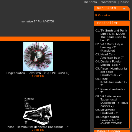
Ihr Konto
|
Warenkorb
|
Kasse
Warenkorb
0 Produkte
sonstige 7" Punk/HC/Oi!
Bestseller
01.
TV Smith and Punk
Lurex O.K. (2000) -
The future used to
be...7"
02.
VA / Motor City is
burning - 7"
(Kassierer)
03.
Head Cat -
American beat 7"
04.
District / Foreign
Legion- Split-7"
05.
Pisse - Hornhaut ist
der beste
Degeneration - Fever itch - 7" (OHNE COVER)
Handschuh - 7"
1.00EUR
06.
Pisse -
Kohlrübenwinter 1 -
7"
07.
Pisse - Lambada -
7"
08.
VA / Wieder ein
Tausendstel
Düsseldorf - 7" (plus
Zosher 7)
09.
Movement -
Hardmod - 7"
10.
Degeneration -
Fever itch - 7"
(OHNE COVER)
Pisse - Hornhaut ist der beste Handschuh - 7"
7.00EUR
Bewertungen