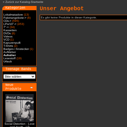
»
Zurück zur Katalog-Startseite
Unser Angebot
Kategorien
Lokalmatadore
(13)
Es gibt keine Produkte in dieser Kategorie.
Paketangebote->
(6)
CDs->
(595)
LPs/10"->
(453)
7"->
(34)
Kassetten
DVDs
(6)
Videos
VCD
(1)
Kapuzenpulli
T-Shirts
(2)
Badges / Anstecker
(1)
Aufkleber
Aufnäher
Lesestoff
(19)
Urlaub
Teenage Bands
Neue
Produkte
Social Distortion - Love
and death - LP