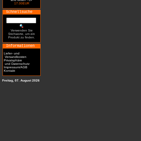
17.00EUR
Schnellsuche
Verwenden Sie
Stichworte, um ein
Produkt zu finden.
Informationen
Liefer- und
Versandkosten
Privatsphäre
und Datenschutz
Impressum/AGB
Kontakt
Freitag, 07. August 2026