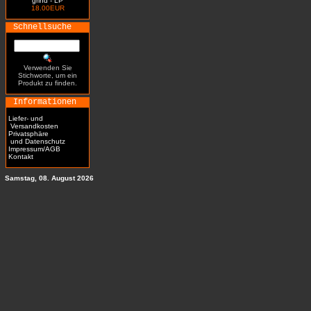
grind - LP
18.00EUR
Schnellsuche
Verwenden Sie
Stichworte, um ein
Produkt zu finden.
Informationen
Liefer- und
Versandkosten
Privatsphäre
und Datenschutz
Impressum/AGB
Kontakt
Samstag, 08. August 2026