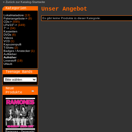
»
Zurück zur Katalog-Startseite
Unser Angebot
Kategorien
Lokalmatadore
(13)
Es gibt keine Produkte in dieser Kategorie.
Paketangebote->
(6)
CDs->
(595)
LPs/10"->
(449)
7"->
(34)
Kassetten
DVDs
(6)
Videos
VCD
(1)
Kapuzenpulli
T-Shirts
(2)
Badges / Anstecker
(1)
Aufkleber
Aufnäher
Lesestoff
(19)
Urlaub
Teenage Bands
Neue
Produkte
Ramones - Generatin'