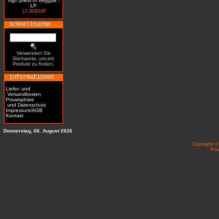
high priest of Reggae -
LP
17.00EUR
Schnellsuche
Verwenden Sie
Stichworte, um ein
Produkt zu finden.
Informationen
Liefer- und
Versandkosten
Privatsphäre
und Datenschutz
Impressum/AGB
Kontakt
Donnerstag, 06. August 2026
Copyright 
Po