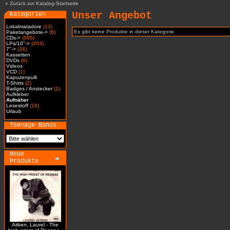
»
Zurück zur Katalog-Startseite
Unser Angebot
Kategorien
Lokalmatadore
(13)
Es gibt keine Produkte in dieser Kategorie.
Paketangebote->
(6)
CDs->
(595)
LPs/10"->
(453)
7"->
(34)
Kassetten
DVDs
(6)
Videos
VCD
(1)
Kapuzenpulli
T-Shirts
(2)
Badges / Anstecker
(1)
Aufkleber
Aufnäher
Lesestoff
(19)
Urlaub
Teenage Bands
Neue
Produkte
Aitken, Laurel - The