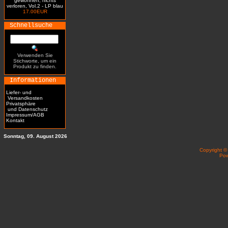
gewonnen, nichts
verloren, Vol.2 - LP blau
17.00EUR
Schnellsuche
Verwenden Sie
Stichworte, um ein
Produkt zu finden.
Informationen
Liefer- und
Versandkosten
Privatsphäre
und Datenschutz
Impressum/AGB
Kontakt
Sonntag, 09. August 2026
Copyright 
Po