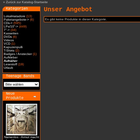
»
Zurück zur Katalog-Startseite
Unser Angebot
Kategorien
Lokalmatadore
(13)
Es gibt keine Produkte in dieser Kategorie.
Paketangebote->
(6)
CDs->
(595)
LPs/10"->
(449)
7"->
(34)
Kassetten
DVDs
(6)
Videos
VCD
(1)
Kapuzenpulli
T-Shirts
(2)
Badges / Anstecker
(1)
Aufkleber
Aufnäher
Lesestoff
(19)
Urlaub
Teenage Bands
Neue
Produkte
Namenlos - Armut macht