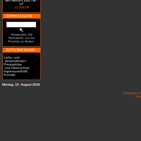
den Mensch zum Tier -
10"
13.00EUR
Schnellsuche
Verwenden Sie
Stichworte, um ein
Produkt zu finden.
Informationen
Liefer- und
Versandkosten
Privatsphäre
und Datenschutz
Impressum/AGB
Kontakt
Montag, 10. August 2026
Copyright 
Po