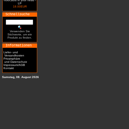
holocaust in your head -
LP
18.00EUR
Schnellsuche
Verwenden Sie
Stichworte, um ein
Produkt zu finden.
Informationen
Liefer- und
Versandkosten
Privatsphäre
und Datenschutz
Impressum/AGB
Kontakt
Samstag, 08. August 2026