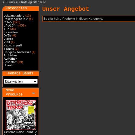
»
Zurück zur Katalog-Startseite
Unser Angebot
Kategorien
Lokalmatadore
(13)
Es gibt keine Produkte in dieser Kategorie.
Paketangebote->
(6)
CDs->
(595)
LPs/10"->
(453)
7"->
(34)
Kassetten
DVDs
(6)
Videos
VCD
(1)
Kapuzenpulli
T-Shirts
(2)
Badges / Anstecker
(1)
Aufkleber
Aufnäher
Lesestoff
(19)
Urlaub
Teenage Bands
Neue
Produkte
Extreme Noise Terror - A