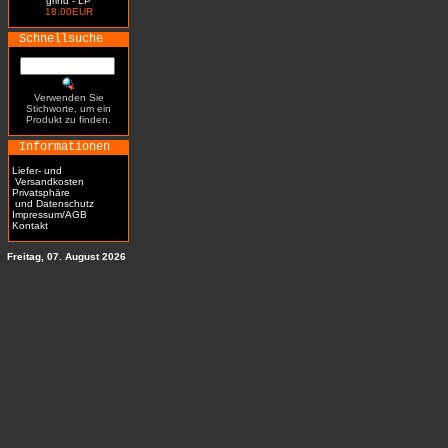
grind - LP
18.00EUR
Schnellsuche
Verwenden Sie
Stichworte, um ein
Produkt zu finden.
Informationen
Liefer- und
Versandkosten
Privatsphäre
und Datenschutz
Impressum/AGB
Kontakt
Freitag, 07. August 2026