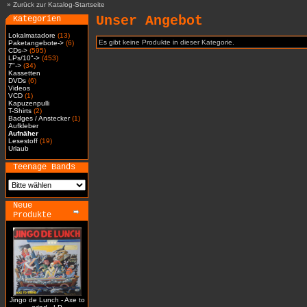
»
Zurück zur Katalog-Startseite
Unser Angebot
Kategorien
Lokalmatadore
(13)
Es gibt keine Produkte in dieser Kategorie.
Paketangebote->
(6)
CDs->
(595)
LPs/10"->
(453)
7"->
(34)
Kassetten
DVDs
(6)
Videos
VCD
(1)
Kapuzenpulli
T-Shirts
(2)
Badges / Anstecker
(1)
Aufkleber
Aufnäher
Lesestoff
(19)
Urlaub
Teenage Bands
Neue
Produkte
Jingo de Lunch - Axe to