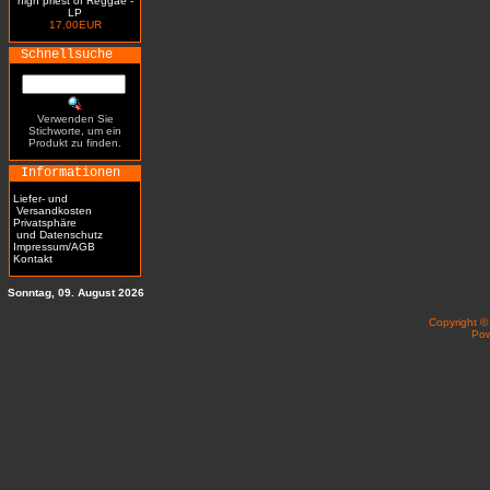
high priest of Reggae -
LP
17.00EUR
Schnellsuche
Verwenden Sie
Stichworte, um ein
Produkt zu finden.
Informationen
Liefer- und
Versandkosten
Privatsphäre
und Datenschutz
Impressum/AGB
Kontakt
Sonntag, 09. August 2026
Copyright 
Po