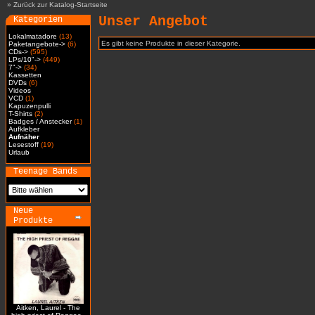
»
Zurück zur Katalog-Startseite
Unser Angebot
Kategorien
Lokalmatadore
(13)
Es gibt keine Produkte in dieser Kategorie.
Paketangebote->
(6)
CDs->
(595)
LPs/10"->
(449)
7"->
(34)
Kassetten
DVDs
(6)
Videos
VCD
(1)
Kapuzenpulli
T-Shirts
(2)
Badges / Anstecker
(1)
Aufkleber
Aufnäher
Lesestoff
(19)
Urlaub
Teenage Bands
Neue
Produkte
Aitken, Laurel - The