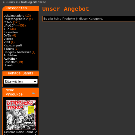
»
Zurück zur Katalog-Startseite
Unser Angebot
Kategorien
Lokalmatadore
(13)
Es gibt keine Produkte in dieser Kategorie.
Paketangebote->
(6)
CDs->
(595)
LPs/10"->
(453)
7"->
(34)
Kassetten
DVDs
(6)
Videos
VCD
(1)
Kapuzenpulli
T-Shirts
(2)
Badges / Anstecker
(1)
Aufkleber
Aufnäher
Lesestoff
(19)
Urlaub
Teenage Bands
Neue
Produkte
Extreme Noise Terror - A