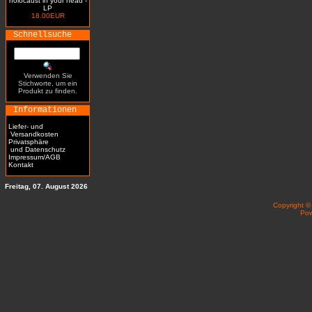
holocaust in your head -
LP
18.00EUR
Schnellsuche
Verwenden Sie
Stichworte, um ein
Produkt zu finden.
Informationen
Liefer- und
Versandkosten
Privatsphäre
und Datenschutz
Impressum/AGB
Kontakt
Freitag, 07. August 2026
Copyright 
Po