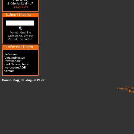
Gleichheit,
Brüderlichkeit! - LP
14.00EUR
Schnellsuche
Verwenden Sie
Stichworte, um ein
Produkt zu finden.
Informationen
Liefer- und
Versandkosten
Privatsphäre
und Datenschutz
Impressum/AGB
Kontakt
Donnerstag, 06. August 2026
Copyright 
Po