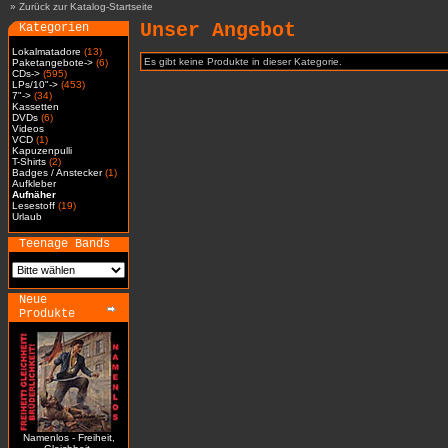
»
Zurück zur Katalog-Startseite
Unser Angebot
Kategorien
Lokalmatadore
(13)
Es gibt keine Produkte in dieser Kategorie.
Paketangebote->
(6)
CDs->
(595)
LPs/10"->
(453)
7"->
(34)
Kassetten
DVDs
(6)
Videos
VCD
(1)
Kapuzenpulli
T-Shirts
(2)
Badges / Anstecker
(1)
Aufkleber
Aufnäher
Lesestoff
(19)
Urlaub
Teenage Bands
Neue
Produkte
Namenlos - Freiheit,