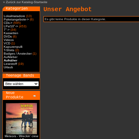
»
Zurück zur Katalog-Startseite
Unser Angebot
Kategorien
Lokalmatadore
(13)
Es gibt keine Produkte in dieser Kategorie.
Paketangebote->
(6)
CDs->
(595)
LPs/10"->
(453)
7"->
(34)
Kassetten
DVDs
(6)
Videos
VCD
(1)
Kapuzenpulli
T-Shirts
(2)
Badges / Anstecker
(1)
Aufkleber
Aufnäher
Lesestoff
(19)
Urlaub
Teenage Bands
Neue
Produkte
Meteors - Wreckin' crew