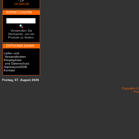
- LP
18.00EUR
Schnellsuche
Verwenden Sie
Stichworte, um ein
Produkt zu finden.
Informationen
Liefer- und
Versandkosten
Privatsphäre
und Datenschutz
Impressum/AGB
Kontakt
Freitag, 07. August 2026
Copyright 
Po