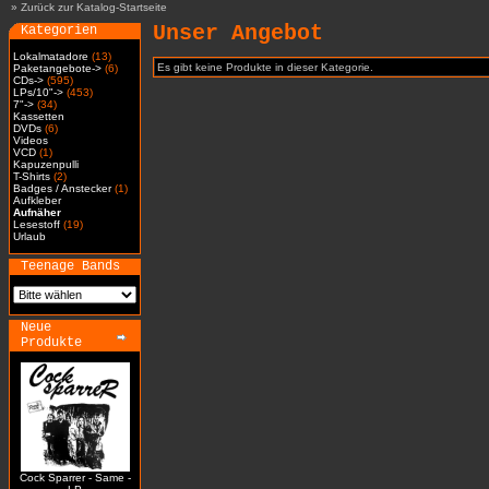
»
Zurück zur Katalog-Startseite
Unser Angebot
Kategorien
Lokalmatadore
(13)
Es gibt keine Produkte in dieser Kategorie.
Paketangebote->
(6)
CDs->
(595)
LPs/10"->
(453)
7"->
(34)
Kassetten
DVDs
(6)
Videos
VCD
(1)
Kapuzenpulli
T-Shirts
(2)
Badges / Anstecker
(1)
Aufkleber
Aufnäher
Lesestoff
(19)
Urlaub
Teenage Bands
Neue
Produkte
Cock Sparrer - Same -