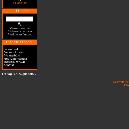
LP
17.00EUR
Schnellsuche
Verwenden Sie
Stichworte, um ein
Produkt zu finden.
Informationen
Liefer- und
Versandkosten
Privatsphäre
und Datenschutz
Impressum/AGB
Kontakt
Freitag, 07. August 2026
Copyright 
Po