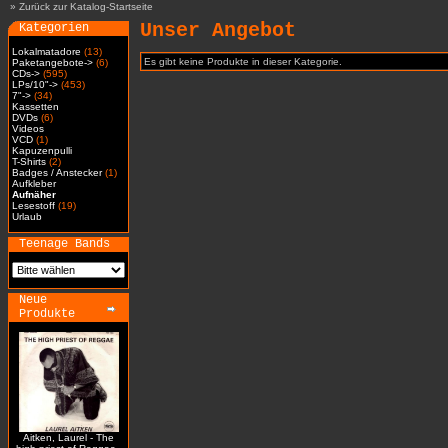
»
Zurück zur Katalog-Startseite
Unser Angebot
Kategorien
Lokalmatadore
(13)
Es gibt keine Produkte in dieser Kategorie.
Paketangebote->
(6)
CDs->
(595)
LPs/10"->
(453)
7"->
(34)
Kassetten
DVDs
(6)
Videos
VCD
(1)
Kapuzenpulli
T-Shirts
(2)
Badges / Anstecker
(1)
Aufkleber
Aufnäher
Lesestoff
(19)
Urlaub
Teenage Bands
Neue
Produkte
Aitken, Laurel - The