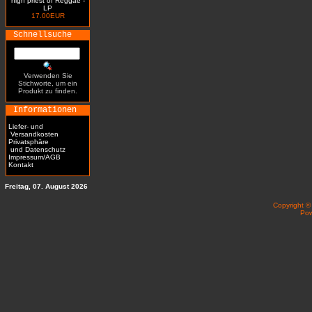
high priest of Reggae -
LP
17.00EUR
Schnellsuche
Verwenden Sie
Stichworte, um ein
Produkt zu finden.
Informationen
Liefer- und
Versandkosten
Privatsphäre
und Datenschutz
Impressum/AGB
Kontakt
Freitag, 07. August 2026
Copyright 
Po