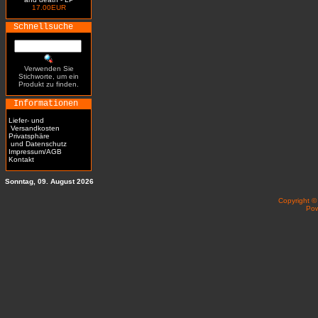
17.00EUR
Schnellsuche
Verwenden Sie
Stichworte, um ein
Produkt zu finden.
Informationen
Liefer- und
Versandkosten
Privatsphäre
und Datenschutz
Impressum/AGB
Kontakt
Sonntag, 09. August 2026
Copyright 
Po