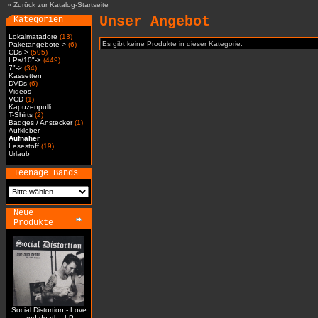
»
Zurück zur Katalog-Startseite
Unser Angebot
Kategorien
Lokalmatadore
(13)
Es gibt keine Produkte in dieser Kategorie.
Paketangebote->
(6)
CDs->
(595)
LPs/10"->
(449)
7"->
(34)
Kassetten
DVDs
(6)
Videos
VCD
(1)
Kapuzenpulli
T-Shirts
(2)
Badges / Anstecker
(1)
Aufkleber
Aufnäher
Lesestoff
(19)
Urlaub
Teenage Bands
Neue
Produkte
Social Distortion - Love
and death - LP