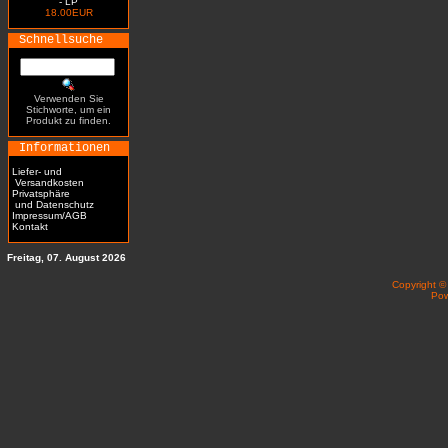
- LP
18.00EUR
Schnellsuche
Verwenden Sie
Stichworte, um ein
Produkt zu finden.
Informationen
Liefer- und
Versandkosten
Privatsphäre
und Datenschutz
Impressum/AGB
Kontakt
Freitag, 07. August 2026
Copyright 
Po