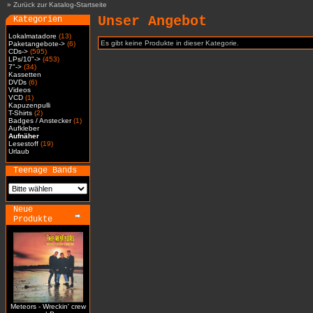
»
Zurück zur Katalog-Startseite
Unser Angebot
Kategorien
Lokalmatadore
(13)
Es gibt keine Produkte in dieser Kategorie.
Paketangebote->
(6)
CDs->
(595)
LPs/10"->
(453)
7"->
(34)
Kassetten
DVDs
(6)
Videos
VCD
(1)
Kapuzenpulli
T-Shirts
(2)
Badges / Anstecker
(1)
Aufkleber
Aufnäher
Lesestoff
(19)
Urlaub
Teenage Bands
Neue
Produkte
Meteors - Wreckin' crew