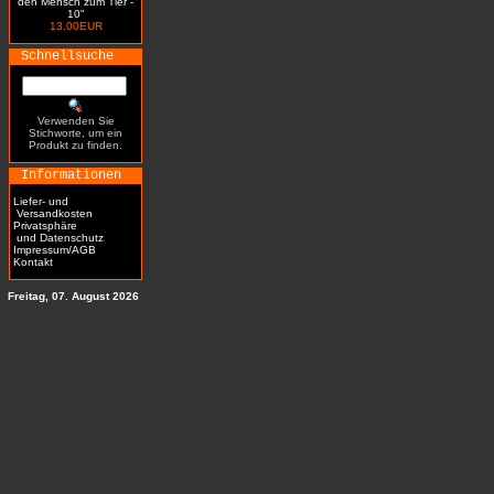
den Mensch zum Tier -
10"
13.00EUR
Schnellsuche
Verwenden Sie
Stichworte, um ein
Produkt zu finden.
Informationen
Liefer- und
Versandkosten
Privatsphäre
und Datenschutz
Impressum/AGB
Kontakt
Freitag, 07. August 2026