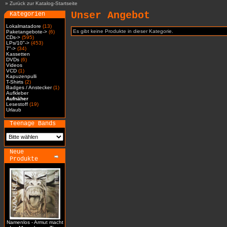
»
Zurück zur Katalog-Startseite
Unser Angebot
Kategorien
Lokalmatadore
(13)
Es gibt keine Produkte in dieser Kategorie.
Paketangebote->
(6)
CDs->
(595)
LPs/10"->
(453)
7"->
(34)
Kassetten
DVDs
(6)
Videos
VCD
(1)
Kapuzenpulli
T-Shirts
(2)
Badges / Anstecker
(1)
Aufkleber
Aufnäher
Lesestoff
(19)
Urlaub
Teenage Bands
Neue
Produkte
Namenlos - Armut macht