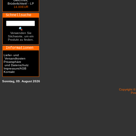
Gleichheit,
Brüderlichkeit! - LP
14.00EUR
Schnellsuche
Verwenden Sie
Stichworte, um ein
Produkt zu finden.
Informationen
Liefer- und
Versandkosten
Privatsphäre
und Datenschutz
Impressum/AGB
Kontakt
Sonntag, 09. August 2026
Copyright 
Po