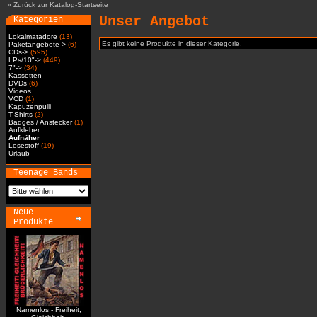
»
Zurück zur Katalog-Startseite
Unser Angebot
Kategorien
Lokalmatadore
(13)
Es gibt keine Produkte in dieser Kategorie.
Paketangebote->
(6)
CDs->
(595)
LPs/10"->
(449)
7"->
(34)
Kassetten
DVDs
(6)
Videos
VCD
(1)
Kapuzenpulli
T-Shirts
(2)
Badges / Anstecker
(1)
Aufkleber
Aufnäher
Lesestoff
(19)
Urlaub
Teenage Bands
Neue
Produkte
Namenlos - Freiheit,