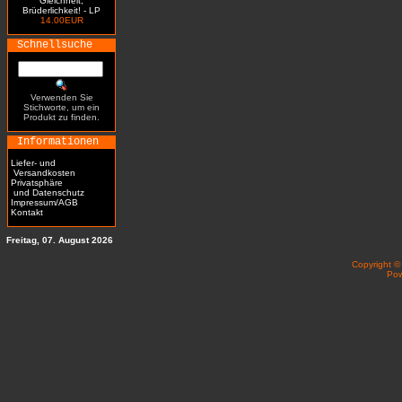
Gleichheit,
Brüderlichkeit! - LP
14.00EUR
Schnellsuche
Verwenden Sie
Stichworte, um ein
Produkt zu finden.
Informationen
Liefer- und
Versandkosten
Privatsphäre
und Datenschutz
Impressum/AGB
Kontakt
Freitag, 07. August 2026
Copyright 
Po