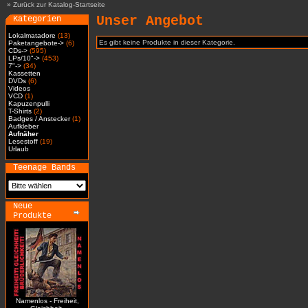
»
Zurück zur Katalog-Startseite
Unser Angebot
Kategorien
Lokalmatadore
(13)
Es gibt keine Produkte in dieser Kategorie.
Paketangebote->
(6)
CDs->
(595)
LPs/10"->
(453)
7"->
(34)
Kassetten
DVDs
(6)
Videos
VCD
(1)
Kapuzenpulli
T-Shirts
(2)
Badges / Anstecker
(1)
Aufkleber
Aufnäher
Lesestoff
(19)
Urlaub
Teenage Bands
Neue
Produkte
Namenlos - Freiheit,