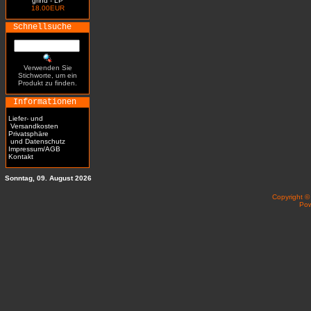
grind - LP
18.00EUR
Schnellsuche
Verwenden Sie
Stichworte, um ein
Produkt zu finden.
Informationen
Liefer- und
Versandkosten
Privatsphäre
und Datenschutz
Impressum/AGB
Kontakt
Sonntag, 09. August 2026
Copyright 
Po