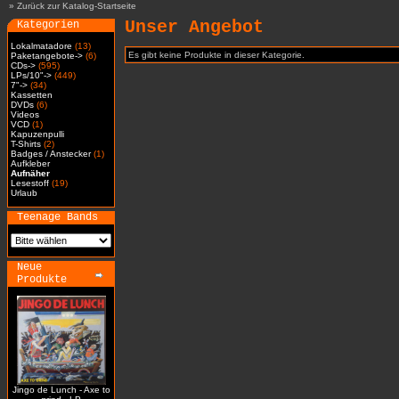
»
Zurück zur Katalog-Startseite
Unser Angebot
Kategorien
Lokalmatadore
(13)
Es gibt keine Produkte in dieser Kategorie.
Paketangebote->
(6)
CDs->
(595)
LPs/10"->
(449)
7"->
(34)
Kassetten
DVDs
(6)
Videos
VCD
(1)
Kapuzenpulli
T-Shirts
(2)
Badges / Anstecker
(1)
Aufkleber
Aufnäher
Lesestoff
(19)
Urlaub
Teenage Bands
Neue
Produkte
Jingo de Lunch - Axe to