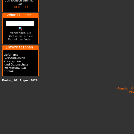
den Mensch zum Tier -
10"
13.00EUR
Schnellsuche
Verwenden Sie
Stichworte, um ein
Produkt zu finden.
Informationen
Liefer- und
Versandkosten
Privatsphäre
und Datenschutz
Impressum/AGB
Kontakt
Freitag, 07. August 2026
Copyright 
Po