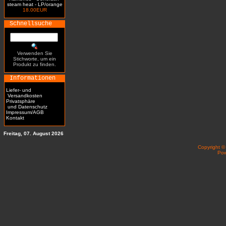
steam heat - LP/orange
18.00EUR
Schnellsuche
Verwenden Sie
Stichworte, um ein
Produkt zu finden.
Informationen
Liefer- und
Versandkosten
Privatsphäre
und Datenschutz
Impressum/AGB
Kontakt
Freitag, 07. August 2026
Copyright 
Po