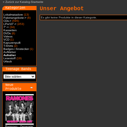
»
Zurück zur Katalog-Startseite
Unser Angebot
Kategorien
Lokalmatadore
(13)
Es gibt keine Produkte in dieser Kategorie.
Paketangebote->
(6)
CDs->
(595)
LPs/10"->
(453)
7"->
(34)
Kassetten
DVDs
(6)
Videos
VCD
(1)
Kapuzenpulli
T-Shirts
(2)
Badges / Anstecker
(1)
Aufkleber
Aufnäher
Lesestoff
(19)
Urlaub
Teenage Bands
Neue
Produkte
Ramones - Generatin'