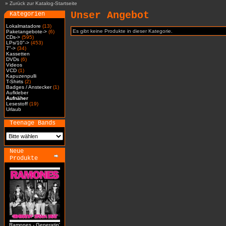
»
Zurück zur Katalog-Startseite
Unser Angebot
Kategorien
Lokalmatadore
(13)
Es gibt keine Produkte in dieser Kategorie.
Paketangebote->
(6)
CDs->
(595)
LPs/10"->
(453)
7"->
(34)
Kassetten
DVDs
(6)
Videos
VCD
(1)
Kapuzenpulli
T-Shirts
(2)
Badges / Anstecker
(1)
Aufkleber
Aufnäher
Lesestoff
(19)
Urlaub
Teenage Bands
Neue
Produkte
Ramones - Generatin'