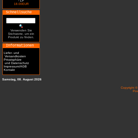
- LP
18.00EUR
Schnellsuche
Verwenden Sie
Stichworte, um ein
Produkt zu finden.
Informationen
Liefer- und
Versandkosten
Privatsphäre
und Datenschutz
Impressum/AGB
Kontakt
Samstag, 08. August 2026
Copyright 
Po