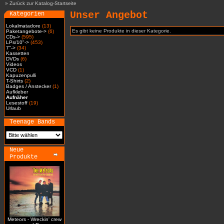
»
Zurück zur Katalog-Startseite
Unser Angebot
Kategorien
Lokalmatadore
(13)
Es gibt keine Produkte in dieser Kategorie.
Paketangebote->
(6)
CDs->
(595)
LPs/10"->
(453)
7"->
(34)
Kassetten
DVDs
(6)
Videos
VCD
(1)
Kapuzenpulli
T-Shirts
(2)
Badges / Anstecker
(1)
Aufkleber
Aufnäher
Lesestoff
(19)
Urlaub
Teenage Bands
Neue
Produkte
Meteors - Wreckin' crew