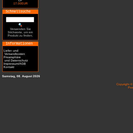
LP
17.00EUR
Schnellsuche
Verwenden Sie
Stichworte, um ein
Produkt zu finden.
Informationen
Liefer- und
Versandkosten
Privatsphäre
und Datenschutz
Impressum/AGB
Kontakt
Samstag, 08. August 2026
Copyright 
Po