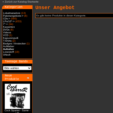
»
Zurück zur Katalog-Startseite
Unser Angebot
Kategorien
Lokalmatadore
(13)
Es gibt keine Produkte in dieser Kategorie.
Paketangebote->
(6)
CDs->
(595)
LPs/10"->
(453)
7"->
(34)
Kassetten
DVDs
(6)
Videos
VCD
(1)
Kapuzenpulli
T-Shirts
(2)
Badges / Anstecker
(1)
Aufkleber
Aufnäher
Lesestoff
(19)
Urlaub
Teenage Bands
Neue
Produkte
Cock Sparrer - Same -