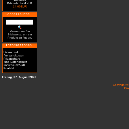
Gleichheit,
Brüderlichkeit! - LP
14.00EUR
Schnellsuche
Verwenden Sie
Stichworte, um ein
Produkt zu finden.
Informationen
Liefer- und
Versandkosten
Privatsphäre
und Datenschutz
Impressum/AGB
Kontakt
Freitag, 07. August 2026
Copyright 
Po