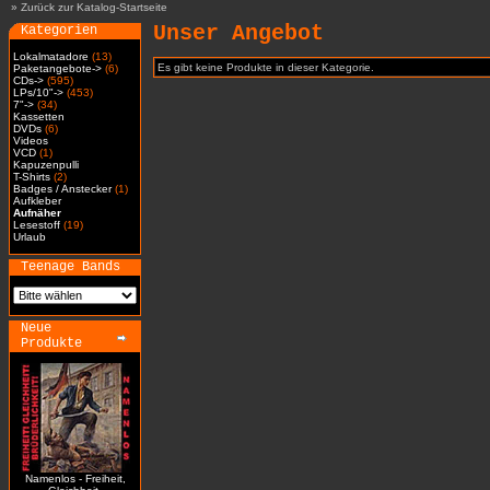
»
Zurück zur Katalog-Startseite
Unser Angebot
Kategorien
Lokalmatadore
(13)
Es gibt keine Produkte in dieser Kategorie.
Paketangebote->
(6)
CDs->
(595)
LPs/10"->
(453)
7"->
(34)
Kassetten
DVDs
(6)
Videos
VCD
(1)
Kapuzenpulli
T-Shirts
(2)
Badges / Anstecker
(1)
Aufkleber
Aufnäher
Lesestoff
(19)
Urlaub
Teenage Bands
Neue
Produkte
Namenlos - Freiheit,