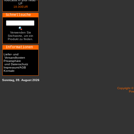
holocaust in your head -
LP
18.00EUR
Schnellsuche
Verwenden Sie
Stichworte, um ein
Produkt zu finden.
Informationen
Liefer- und
Versandkosten
Privatsphäre
und Datenschutz
Impressum/AGB
Kontakt
Sonntag, 09. August 2026
Copyright 
Po