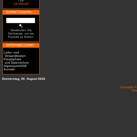
- LP
18.00EUR
Schnellsuche
Verwenden Sie
Stichworte, um ein
Produkt zu finden.
Informationen
Liefer- und
Versandkosten
Privatsphäre
und Datenschutz
Impressum/AGB
Kontakt
Donnerstag, 06. August 2026
Copyright 
Po