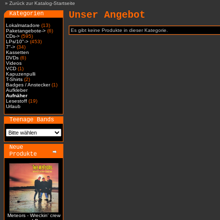
»
Zurück zur Katalog-Startseite
Unser Angebot
Kategorien
Lokalmatadore
(13)
Es gibt keine Produkte in dieser Kategorie.
Paketangebote->
(6)
CDs->
(595)
LPs/10"->
(453)
7"->
(34)
Kassetten
DVDs
(6)
Videos
VCD
(1)
Kapuzenpulli
T-Shirts
(2)
Badges / Anstecker
(1)
Aufkleber
Aufnäher
Lesestoff
(19)
Urlaub
Teenage Bands
Neue
Produkte
Meteors - Wreckin' crew