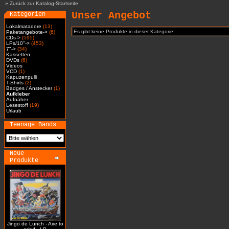
»
Zurück zur Katalog-Startseite
Unser Angebot
Kategorien
Lokalmatadore
(13)
Es gibt keine Produkte in dieser Kategorie.
Paketangebote->
(6)
CDs->
(595)
LPs/10"->
(453)
7"->
(34)
Kassetten
DVDs
(6)
Videos
VCD
(1)
Kapuzenpulli
T-Shirts
(2)
Badges / Anstecker
(1)
Aufkleber
Aufnäher
Lesestoff
(19)
Urlaub
Teenage Bands
Neue
Produkte
Jingo de Lunch - Axe to