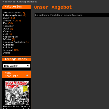
»
Zurück zur Katalog-Startseite
Unser Angebot
Kategorien
Lokalmatadore
(13)
Es gibt keine Produkte in dieser Kategorie.
Paketangebote->
(6)
CDs->
(595)
LPs/10"->
(453)
7"->
(34)
Kassetten
DVDs
(6)
Videos
VCD
(1)
Kapuzenpulli
T-Shirts
(2)
Badges / Anstecker
(1)
Aufkleber
Aufnäher
Lesestoff
(19)
Urlaub
Teenage Bands
Neue
Produkte
Extreme Noise Terror - A