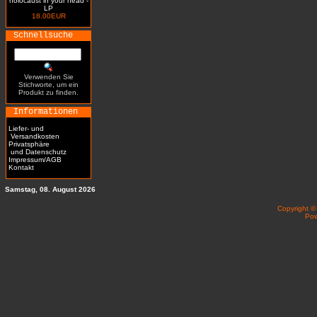
holocaust in your head -
LP
18.00EUR
Schnellsuche
Verwenden Sie
Stichworte, um ein
Produkt zu finden.
Informationen
Liefer- und
Versandkosten
Privatsphäre
und Datenschutz
Impressum/AGB
Kontakt
Samstag, 08. August 2026
Copyright 
Po