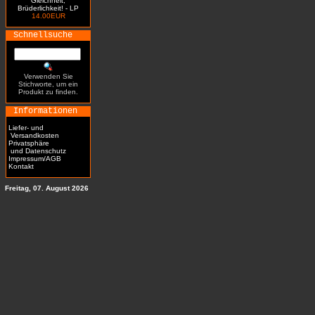
Gleichheit,
Brüderlichkeit! - LP
14.00EUR
Schnellsuche
Verwenden Sie
Stichworte, um ein
Produkt zu finden.
Informationen
Liefer- und
Versandkosten
Privatsphäre
und Datenschutz
Impressum/AGB
Kontakt
Freitag, 07. August 2026