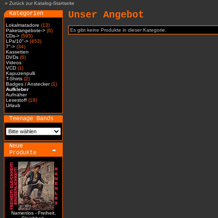
»
Zurück zur Katalog-Startseite
Unser Angebot
Kategorien
Lokalmatadore
(13)
Es gibt keine Produkte in dieser Kategorie.
Paketangebote->
(6)
CDs->
(595)
LPs/10"->
(453)
7"->
(34)
Kassetten
DVDs
(6)
Videos
VCD
(1)
Kapuzenpulli
T-Shirts
(2)
Badges / Anstecker
(1)
Aufkleber
Aufnäher
Lesestoff
(19)
Urlaub
Teenage Bands
Neue
Produkte
Namenlos - Freiheit,