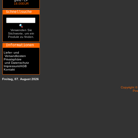
grind - LP
18.00EUR
Schnellsuche
Verwenden Sie
Stichworte, um ein
Produkt zu finden.
Informationen
Liefer- und
Versandkosten
Privatsphäre
und Datenschutz
Impressum/AGB
Kontakt
Freitag, 07. August 2026
Copyright 
Po