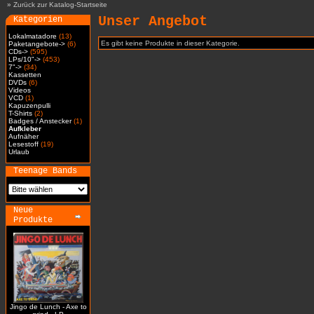
»
Zurück zur Katalog-Startseite
Unser Angebot
Kategorien
Lokalmatadore
(13)
Es gibt keine Produkte in dieser Kategorie.
Paketangebote->
(6)
CDs->
(595)
LPs/10"->
(453)
7"->
(34)
Kassetten
DVDs
(6)
Videos
VCD
(1)
Kapuzenpulli
T-Shirts
(2)
Badges / Anstecker
(1)
Aufkleber
Aufnäher
Lesestoff
(19)
Urlaub
Teenage Bands
Neue
Produkte
Jingo de Lunch - Axe to