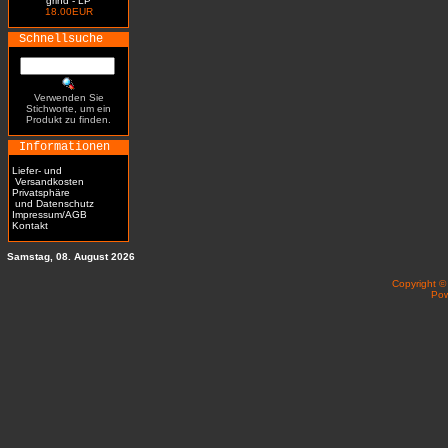
grind - LP
18.00EUR
Schnellsuche
Verwenden Sie
Stichworte, um ein
Produkt zu finden.
Informationen
Liefer- und
Versandkosten
Privatsphäre
und Datenschutz
Impressum/AGB
Kontakt
Samstag, 08. August 2026
Copyright 
Po