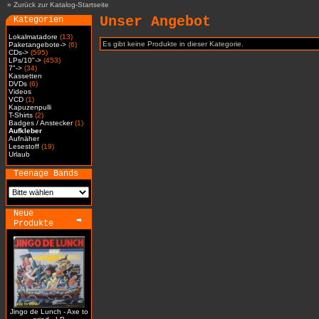
»
Zurück zur Katalog-Startseite
Unser Angebot
Kategorien
Lokalmatadore
(13)
Es gibt keine Produkte in dieser Kategorie.
Paketangebote->
(6)
CDs->
(595)
LPs/10"->
(453)
7"->
(34)
Kassetten
DVDs
(6)
Videos
VCD
(1)
Kapuzenpulli
T-Shirts
(2)
Badges / Anstecker
(1)
Aufkleber
Aufnäher
Lesestoff
(19)
Urlaub
Teenage Bands
Neue
Produkte
Jingo de Lunch - Axe to