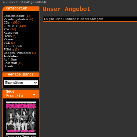
»
Zurück zur Katalog-Startseite
Unser Angebot
Kategorien
Lokalmatadore
(13)
Es gibt keine Produkte in dieser Kategorie.
Paketangebote->
(6)
CDs->
(595)
LPs/10"->
(449)
7"->
(34)
Kassetten
DVDs
(6)
Videos
VCD
(1)
Kapuzenpulli
T-Shirts
(2)
Badges / Anstecker
(1)
Aufkleber
Aufnäher
Lesestoff
(19)
Urlaub
Teenage Bands
Neue
Produkte
Ramones - Generatin'