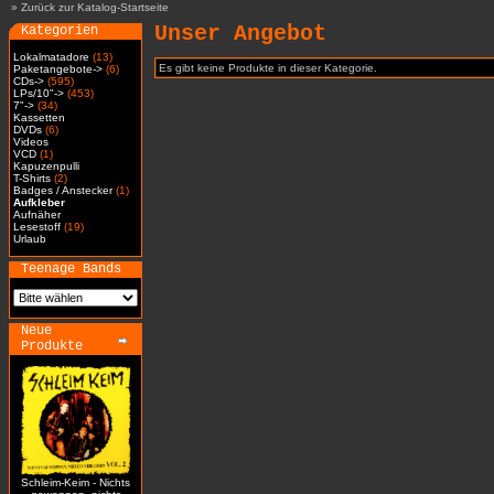
»
Zurück zur Katalog-Startseite
Unser Angebot
Kategorien
Lokalmatadore
(13)
Es gibt keine Produkte in dieser Kategorie.
Paketangebote->
(6)
CDs->
(595)
LPs/10"->
(453)
7"->
(34)
Kassetten
DVDs
(6)
Videos
VCD
(1)
Kapuzenpulli
T-Shirts
(2)
Badges / Anstecker
(1)
Aufkleber
Aufnäher
Lesestoff
(19)
Urlaub
Teenage Bands
Neue
Produkte
Schleim-Keim - Nichts