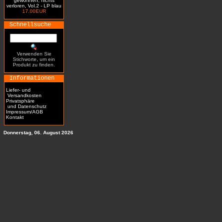
gewonnen, nichts
verloren, Vol.2 - LP blau
17.00EUR
Schnellsuche
Verwenden Sie
Stichworte, um ein
Produkt zu finden.
Informationen
Liefer- und
Versandkosten
Privatsphäre
und Datenschutz
Impressum/AGB
Kontakt
Donnerstag, 06. August 2026