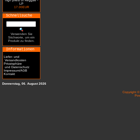
high priest of Reggae -
LP
17.00EUR
Schnellsuche
Verwenden Sie
Stichworte, um ein
Produkt zu finden.
Informationen
Liefer- und
Versandkosten
Privatsphäre
und Datenschutz
Impressum/AGB
Kontakt
Donnerstag, 06. August 2026
Copyright 
Po