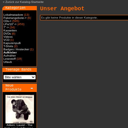
»
Zurück zur Katalog-Startseite
Unser Angebot
Kategorien
Lokalmatadore
(13)
Es gibt keine Produkte in dieser Kategorie.
Paketangebote->
(6)
CDs->
(595)
LPs/10"->
(453)
7"->
(34)
Kassetten
DVDs
(6)
Videos
VCD
(1)
Kapuzenpulli
T-Shirts
(2)
Badges / Anstecker
(1)
Aufkleber
Aufnäher
Lesestoff
(19)
Urlaub
Teenage Bands
Neue
Produkte
Aitken, Laurel - The