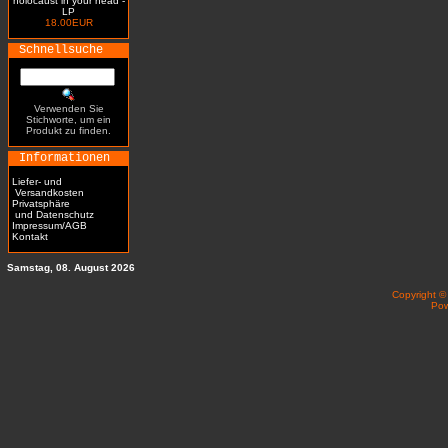
holocaust in your head -
LP
18.00EUR
Schnellsuche
Verwenden Sie
Stichworte, um ein
Produkt zu finden.
Informationen
Liefer- und
Versandkosten
Privatsphäre
und Datenschutz
Impressum/AGB
Kontakt
Samstag, 08. August 2026
Copyright 
Po