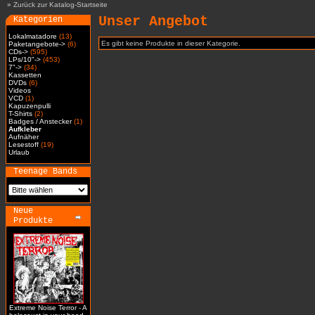
»
Zurück zur Katalog-Startseite
Unser Angebot
Kategorien
Lokalmatadore
(13)
Es gibt keine Produkte in dieser Kategorie.
Paketangebote->
(6)
CDs->
(595)
LPs/10"->
(453)
7"->
(34)
Kassetten
DVDs
(6)
Videos
VCD
(1)
Kapuzenpulli
T-Shirts
(2)
Badges / Anstecker
(1)
Aufkleber
Aufnäher
Lesestoff
(19)
Urlaub
Teenage Bands
Neue
Produkte
Extreme Noise Terror - A