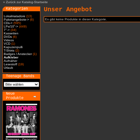
»
Zurück zur Katalog-Startseite
Unser Angebot
Kategorien
Lokalmatadore
(13)
Es gibt keine Produkte in dieser Kategorie.
Paketangebote->
(6)
CDs->
(595)
LPs/10"->
(449)
7"->
(34)
Kassetten
DVDs
(6)
Videos
VCD
(1)
Kapuzenpulli
T-Shirts
(2)
Badges / Anstecker
(1)
Aufkleber
Aufnäher
Lesestoff
(19)
Urlaub
Teenage Bands
Neue
Produkte
Ramones - Generatin'