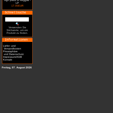
high priest of Reggae -
LP
17.00EUR
Schnellsuche
Verwenden Sie
Stichworte, um ein
Produkt zu finden.
Informationen
Liefer- und
Versandkosten
Privatsphäre
und Datenschutz
Impressum/AGB
Kontakt
Freitag, 07. August 2026