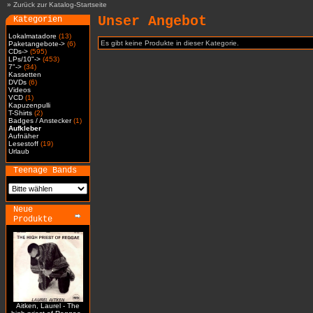
»
Zurück zur Katalog-Startseite
Unser Angebot
Kategorien
Lokalmatadore
(13)
Es gibt keine Produkte in dieser Kategorie.
Paketangebote->
(6)
CDs->
(595)
LPs/10"->
(453)
7"->
(34)
Kassetten
DVDs
(6)
Videos
VCD
(1)
Kapuzenpulli
T-Shirts
(2)
Badges / Anstecker
(1)
Aufkleber
Aufnäher
Lesestoff
(19)
Urlaub
Teenage Bands
Neue
Produkte
Aitken, Laurel - The