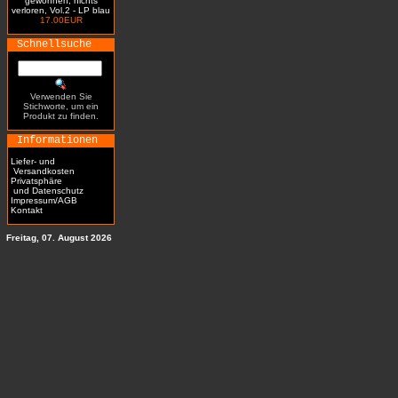
gewonnen, nichts
verloren, Vol.2 - LP blau
17.00EUR
Schnellsuche
Verwenden Sie
Stichworte, um ein
Produkt zu finden.
Informationen
Liefer- und
Versandkosten
Privatsphäre
und Datenschutz
Impressum/AGB
Kontakt
Freitag, 07. August 2026