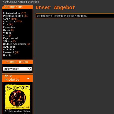
»
Zurück zur Katalog-Startseite
Unser Angebot
Kategorien
Lokalmatadore
(13)
Es gibt keine Produkte in dieser Kategorie.
Paketangebote->
(6)
CDs->
(595)
LPs/10"->
(453)
7"->
(34)
Kassetten
DVDs
(6)
Videos
VCD
(1)
Kapuzenpulli
T-Shirts
(2)
Badges / Anstecker
(1)
Aufkleber
Aufnäher
Lesestoff
(19)
Urlaub
Teenage Bands
Neue
Produkte
Schleim-Keim - Nichts