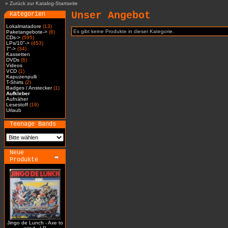
»
Zurück zur Katalog-Startseite
Unser Angebot
Kategorien
Lokalmatadore
(13)
Es gibt keine Produkte in dieser Kategorie.
Paketangebote->
(6)
CDs->
(595)
LPs/10"->
(453)
7"->
(34)
Kassetten
DVDs
(6)
Videos
VCD
(1)
Kapuzenpulli
T-Shirts
(2)
Badges / Anstecker
(1)
Aufkleber
Aufnäher
Lesestoff
(19)
Urlaub
Teenage Bands
Neue
Produkte
Jingo de Lunch - Axe to