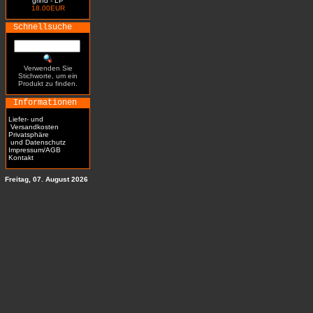
grind - LP
18.00EUR
Schnellsuche
Verwenden Sie
Stichworte, um ein
Produkt zu finden.
Informationen
Liefer- und
Versandkosten
Privatsphäre
und Datenschutz
Impressum/AGB
Kontakt
Freitag, 07. August 2026