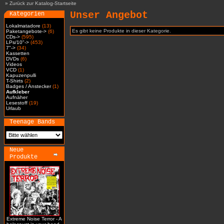
»
Zurück zur Katalog-Startseite
Unser Angebot
Kategorien
Lokalmatadore
(13)
Es gibt keine Produkte in dieser Kategorie.
Paketangebote->
(6)
CDs->
(595)
LPs/10"->
(453)
7"->
(34)
Kassetten
DVDs
(6)
Videos
VCD
(1)
Kapuzenpulli
T-Shirts
(2)
Badges / Anstecker
(1)
Aufkleber
Aufnäher
Lesestoff
(19)
Urlaub
Teenage Bands
Neue
Produkte
Extreme Noise Terror - A