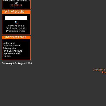
holocaust in your head -
LP
18.00EUR
Schnellsuche
Verwenden Sie
Stichworte, um ein
Produkt zu finden.
Informationen
Liefer- und
Versandkosten
Privatsphäre
und Datenschutz
Impressum/AGB
Kontakt
Samstag, 08. August 2026
Copyright 
Po