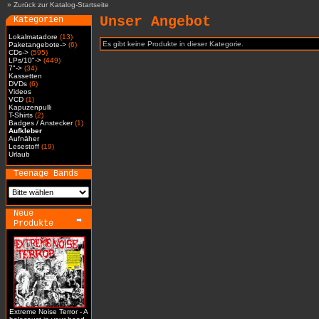
»
Zurück zur Katalog-Startseite
Unser Angebot
Kategorien
Lokalmatadore
(13)
Es gibt keine Produkte in dieser Kategorie.
Paketangebote->
(6)
CDs->
(595)
LPs/10"->
(449)
7"->
(34)
Kassetten
DVDs
(6)
Videos
VCD
(1)
Kapuzenpulli
T-Shirts
(2)
Badges / Anstecker
(1)
Aufkleber
Aufnäher
Lesestoff
(19)
Urlaub
Teenage Bands
Neue
Produkte
Extreme Noise Terror - A