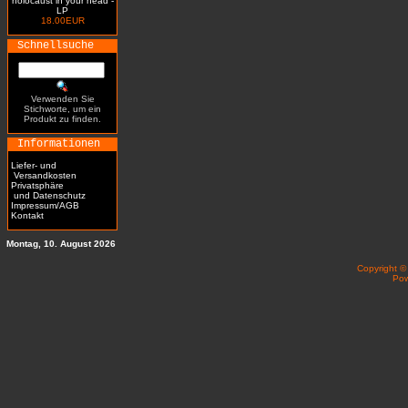
holocaust in your head -
LP
18.00EUR
Schnellsuche
Verwenden Sie
Stichworte, um ein
Produkt zu finden.
Informationen
Liefer- und
Versandkosten
Privatsphäre
und Datenschutz
Impressum/AGB
Kontakt
Montag, 10. August 2026
Copyright 
Po