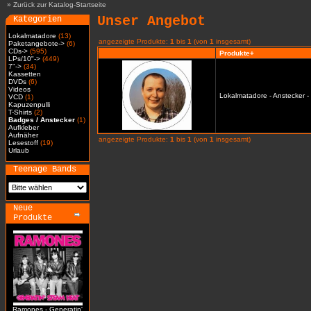
»
Zurück zur Katalog-Startseite
Unser Angebot
Kategorien
Lokalmatadore
(13)
angezeigte Produkte:
1
bis
1
(von
1
insgesamt)
Paketangebote->
(6)
CDs->
(595)
Produkte+
LPs/10"->
(449)
7"->
(34)
Kassetten
DVDs
(6)
Videos
Lokalmatadore - Anstecker -
VCD
(1)
Kapuzenpulli
T-Shirts
(2)
Badges / Anstecker
(1)
Aufkleber
Aufnäher
angezeigte Produkte:
1
bis
1
(von
1
insgesamt)
Lesestoff
(19)
Urlaub
Teenage Bands
Neue
Produkte
Ramones - Generatin'